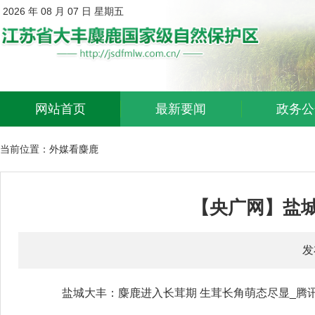
2026 年 08 月 07 日 星期五
网站首页
最新要闻
政务公
当前位置：
外媒看麋鹿
【央广网】盐
发
盐城大丰：麋鹿进入长茸期 生茸长角萌态尽显_腾