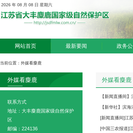
2026 年 08 月 08 日 星期六
网站首页
最新要闻
政务公
当前位置：
外媒看麋鹿
外媒看麋鹿
外媒看麋鹿
【新闻直播间】
联系方式
【新华社】滨海
地址：大丰麋鹿国家级自然保护
[新闻直播间]江
区
[中国三农报道]
邮编：224136