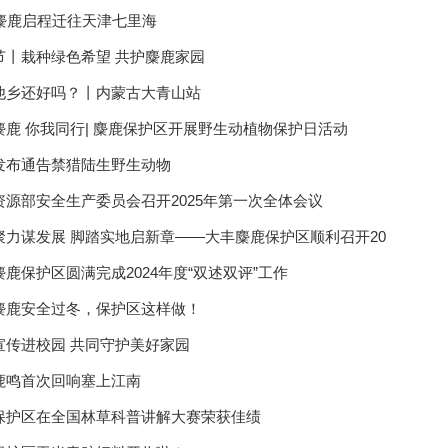
头麋鹿启程迁往天津七里海
节丨栽种绿色希望 共护麋鹿家园
他乡还好吗？丨内蒙古大青山站
麋鹿 你我同行| 麋鹿保护区开展野生动植物保护日活动
发布通告禁猎陆生野生动物
资源部安全生产委员会召开2025年第一次全体会议
聚力谋发展 脚踏实地启新章——大丰麋鹿保护区顺利召开20
麋鹿保护区圆满完成2024年度“双述双评”工作
麋鹿安全过冬，保护区这样做！
宣传进校园 共同守护美好家园
鹿鸣首次回响塞上江南
保护区在全国林草科普讲解大赛荣获佳绩