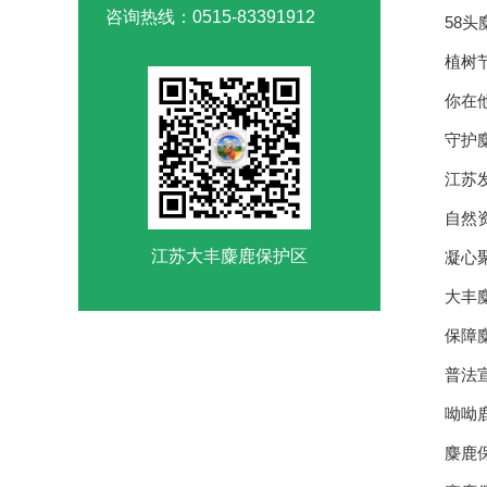
咨询热线：0515-83391912
58
植树
你在
守护
江苏
自然
江苏大丰麋鹿保护区
凝心
大丰
保障
普法
呦呦
麋鹿