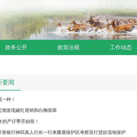
政务公开
政策法规
工作动态
新要闻
现一种！
监测发现赭红尾鸲和白胸翡翠
5年的产仔季开始啦！
开发银行神田真人行长一行来麋鹿保护区考察亚行贷款湿地保护