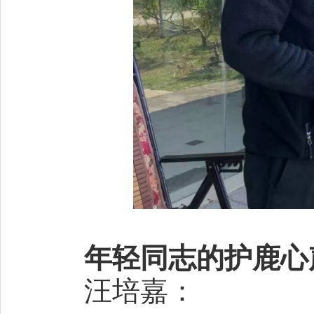
年轻同志的护鹿心
汪培嘉：